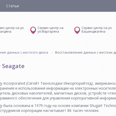
Статьи
вис-центр на ул.
Сервис-центр на
Сервис-центр на ул.
андяна
ул.Маргаряна
Башинджагяна
ние данных с жесткого диска
Восстановление данных с жестких д
 Seagate
gy Incorporated (Сигейт Текнолоджи Инкорпорейтед), американс
хранения и использования информации на электронных носителя
итель дисковых накопителей, магнитных дисков, устройств чтен
граммного обеспечения для управления корпоративной информа
y была основана в 1979 году на основе компании Shugart Technol
отрудников корпорации насчитывает 86 тысяч человек.