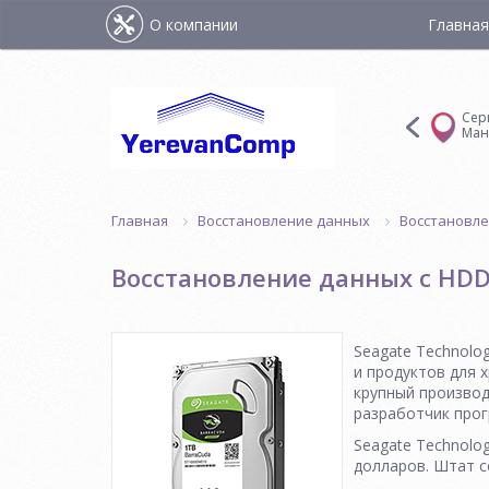
О компании
Главная
на ул.
Сервис-центр на
Сервис-центр на
Сер
а
ул.Шинарарнери
ул.Багратуняца
Ман
Восстановление данных
Восстановле
Главная
Восстановление данных с HDD
Seagate Technolo
и продуктов для 
крупный производ
разработчик про
Seagate Technolog
долларов. Штат с