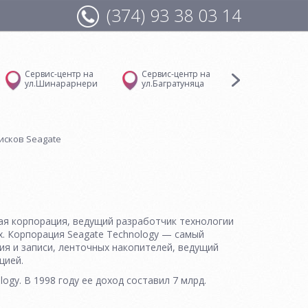
(374) 93 38 03 14
Сервис-центр на
Сервис-центр на
Сервис-цент
ул.Шинарарнери
ул.Багратуняца
Манандяна
исков Seagate
кая корпорация, ведущий разработчик технологии
х. Корпорация Seagate Technology — самый
ия и записи, ленточных накопителей, ведущий
цией.
ogy. В 1998 году ее доход составил 7 млрд.