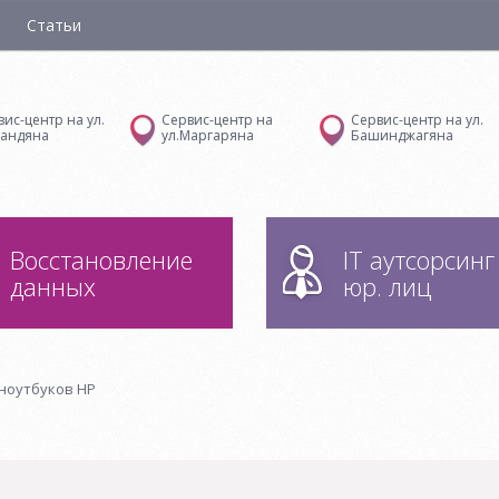
Статьи
вис-центр на ул.
Сервис-центр на
Сервис-центр на ул.
андяна
ул.Маргаряна
Башинджагяна
Восстановление
IT аутсорсинг
данных
юр. лиц
ноутбуков HP