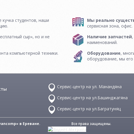
 кучка студентов, наши
Мы реально сущест
цию.
сервисная зона, офис.
есплатный сыр», но и не
Наличие запчастей
наименований.
онта компьютерной техники.
Оборудование
, мног
оборудование, мы его
Сервис-центр на ул. Манандяна
кты
Сервис-центр на ул.Башинджагяна
Сервис-центр на ул.Багратуняц
vancomp» в Ереване.
Все права защищены.