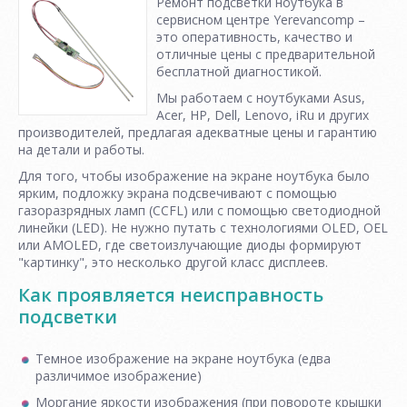
Ремонт подсветки ноутбука в
сервисном центре Yerevancomp –
это оперативность, качество и
отличные цены с предварительной
бесплатной диагностикой.
Мы работаем с ноутбуками Asus,
Acer, HP, Dell, Lenovo, iRu и других
производителей, предлагая адекватные цены и гарантию
на детали и работы.
Для того, чтобы изображение на экране ноутбука было
ярким, подложку экрана подсвечивают с помощью
газоразрядных ламп (CCFL) или с помощью светодиодной
линейки (LED). Не нужно путать с технологиями OLED, OEL
или AMOLED, где светоизлучающие диоды формируют
"картинку", это несколько другой класс дисплеев.
Как проявляется неисправность
подсветки
Темное изображение на экране ноутбука (едва
различимое изображение)
Моргание яркости изображения (при повороте крышки